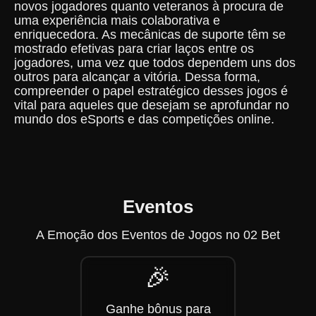
novos jogadores quanto veteranos à procura de
uma experiência mais colaborativa e
enriquecedora. As mecânicas de suporte têm se
mostrado efetivas para criar laços entre os
jogadores, uma vez que todos dependem uns dos
outros para alcançar a vitória. Dessa forma,
compreender o papel estratégico desses jogos é
vital para aqueles que desejam se aprofundar no
mundo dos eSports e das competições online.
Eventos
A Emoção dos Eventos de Jogos no 02 Bet
🎉
Ganhe bônus para