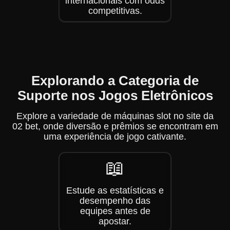
internacionais com odds
competitivas.
Explorando a Categoria de
Suporte nos Jogos Eletrônicos
Explore a variedade de máquinas slot no site da
02 bet, onde diversão e prêmios se encontram em
uma experiência de jogo cativante.
📖
Estude as estatísticas e
desempenho das
equipes antes de
apostar.