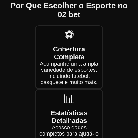
Por Que Escolher o Esporte no
02 bet
⚽
Cobertura
Completa
Acompanhe uma ampla
variedade de esportes,
incluindo futebol,
basquete e muito mais.
📊
Estatísticas
Detalhadas
Acesse dados
completos para ajudá-lo