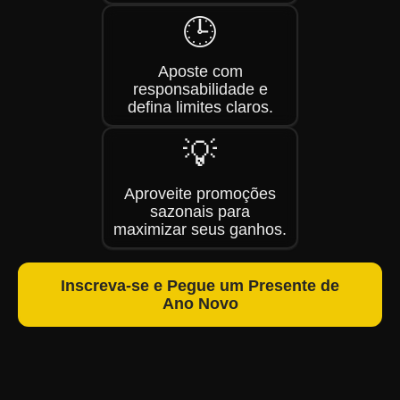
🕒
Aposte com
responsabilidade e
defina limites claros.
💡
Aproveite promoções
sazonais para
maximizar seus ganhos.
Inscreva-se e Pegue um Presente de
Ano Novo