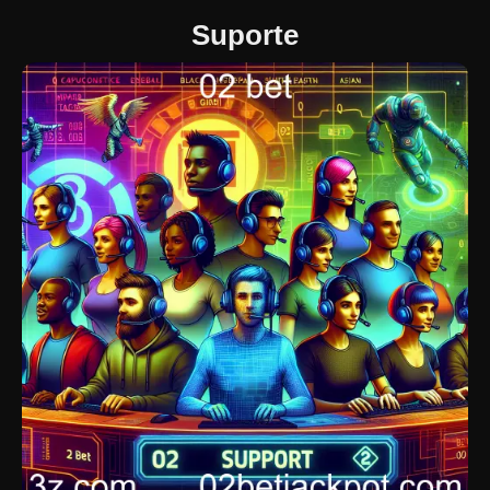
Suporte