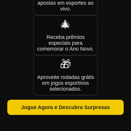
apostas em esportes ao
vivo.
🎄
Receba prêmios
especiais para
comemorar o Ano Novo.
🎁
Aproveite rodadas grátis
em jogos esportivos
selecionados.
Jogue Agora e Descubra Surpresas